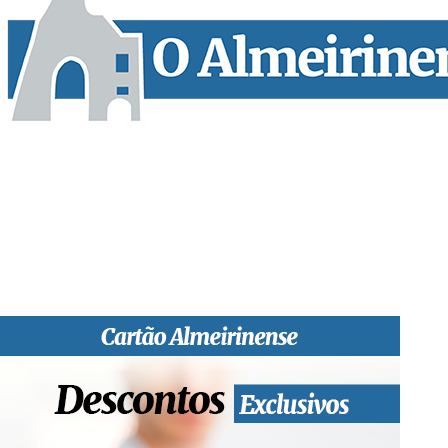
“O Almeirinense” é um jornal independente, para toda a classe p
sobretudo almeirinenses mas também os nossos concelhos vizin
papel, edição online e nas redes sociais.