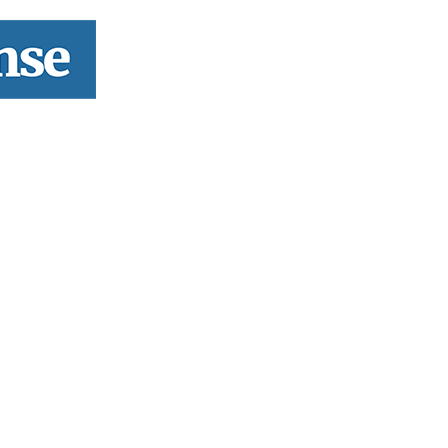
rofissional e social e de todas as idades com forte incidência 
hos, o nosso Quinzenário está, no presente, apostado na qual