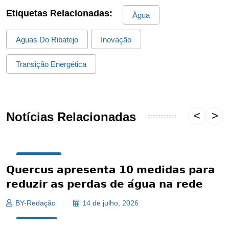
Etiquetas Relacionadas:
Água
Aguas Do Ribatejo
Inovação
Transição Energética
Notícias Relacionadas
SOCIEDADE
𝗤𝘂𝗲𝗿𝗰𝘂𝘀 𝗮𝗽𝗿𝗲𝘀𝗲𝗻𝘁𝗮 𝟭𝟬 𝗺𝗲𝗱𝗶𝗱𝗮𝘀 𝗽𝗮𝗿𝗮
𝗿𝗲𝗱𝘂𝘇𝗶𝗿 𝗮𝘀 𝗽𝗲𝗿𝗱𝗮𝘀 𝗱𝗲 𝗮́𝗴𝘂𝗮 𝗻𝗮 𝗿𝗲𝗱𝗲
BY-Redação
14 de julho, 2026
ALPIARÇA