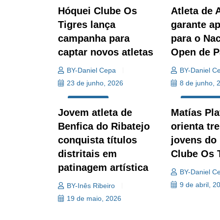
DESPORTO
DESPORTO
Hóquei Clube Os
Atleta de 
Tigres lança
garante a
campanha para
para o Nac
captar novos atletas
Open de P
BY-Daniel Cepa
BY-Daniel C
23 de junho, 2026
8 de junho, 
DESPORTO
DESPORTO
Jovem atleta de
Matías Pla
Benfica do Ribatejo
orienta tr
conquista títulos
jovens do
distritais em
Clube Os 
patinagem artística
BY-Daniel C
9 de abril, 2
BY-Inês Ribeiro
19 de maio, 2026