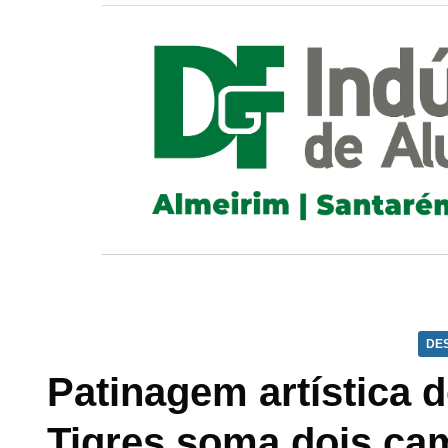
DE
Patinagem artística 
Tigres soma dois cam