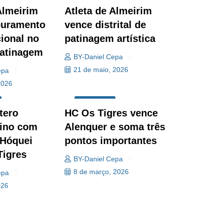
DESPORTO
Almeirim
Atleta de Almeirim
puramento
vence distrital de
ional no
patinagem artística
atinagem
BY-Daniel Cepa
21 de maio, 2026
epa
2026
DESPORTO
tero
HC Os Tigres vence
eino com
Alenquer e soma três
 Hóquei
pontos importantes
Tigres
BY-Daniel Cepa
8 de março, 2026
epa
026