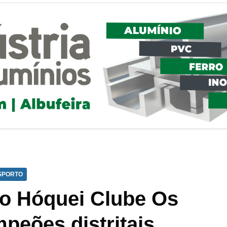
SPORTO
do Hóquei Clube Os
peões distritais