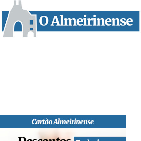
“O Almeirinense” é um jornal independente, para toda a classe
profissional e social e de todas as idades com forte incidência
informativa local e regional. Desde Outubro de 1955 a informar
sobretudo almeirinenses mas também os nossos concelhos
vizinhos, o nosso Quinzenário está, no presente, apostado na
qualidade de informação em todas as suas vertentes, na
edição papel, edição online e nas redes sociais.