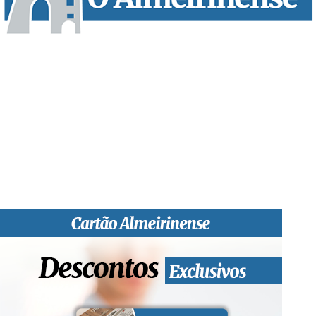
“O Almeirinense” é um jornal independente, para toda a classe
profissional e social e de todas as idades com forte incidência
informativa local e regional. Desde Outubro de 1955 a informar
sobretudo almeirinenses mas também os nossos concelhos
vizinhos, o nosso Quinzenário está, no presente, apostado na
qualidade de informação em todas as suas vertentes, na
edição papel, edição online e nas redes sociais.