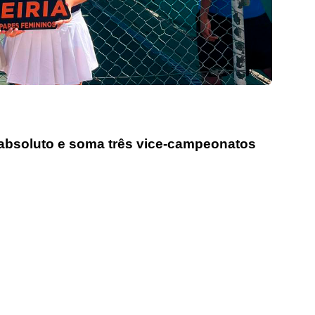
l absoluto e soma três vice-campeonatos
rofissional e social e de todas as idades com forte incidência 
hos, o nosso Quinzenário está, no presente, apostado na qual