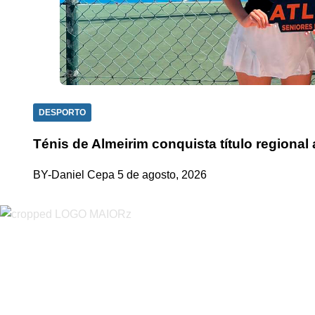
DESPORTO
Ténis de Almeirim conquista título regiona
BY-Daniel Cepa
5 de agosto, 2026
“O Almeirinense” é um jornal independente, para toda a classe p
sobretudo almeirinenses mas também os nossos concelhos vizin
papel, edição online e nas redes sociais.