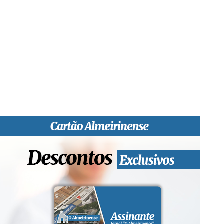
“O Almeirinense” é um jornal independente, para toda a classe
profissional e social e de todas as idades com forte incidência
informativa local e regional. Desde Outubro de 1955 a informar
sobretudo almeirinenses mas também os nossos concelhos
vizinhos, o nosso Quinzenário está, no presente, apostado na
qualidade de informação em todas as suas vertentes, na
edição papel, edição online e nas redes sociais.