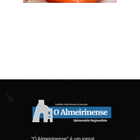
“O Almeirinense” é um jornal