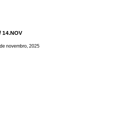
/ 14.NOV
 de novembro, 2025
rofissional e social e de todas as idades com forte incidência 
hos, o nosso Quinzenário está, no presente, apostado na qual