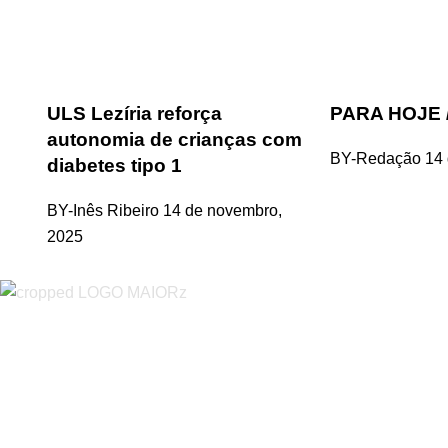
ULS Lezíria reforça
PARA HOJE 
autonomia de crianças com
BY-Redação
14
diabetes tipo 1
BY-Inês Ribeiro
14 de novembro,
2025
“O Almeirinense” é um jornal independente, para toda a classe p
sobretudo almeirinenses mas também os nossos concelhos vizin
papel, edição online e nas redes sociais.