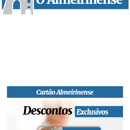
“O Almeirinense” é um jornal independente, para toda a classe
profissional e social e de todas as idades com forte incidência
informativa local e regional. Desde Outubro de 1955 a informar
sobretudo almeirinenses mas também os nossos concelhos
vizinhos, o nosso Quinzenário está, no presente, apostado na
qualidade de informação em todas as suas vertentes, na
edição papel, edição online e nas redes sociais.