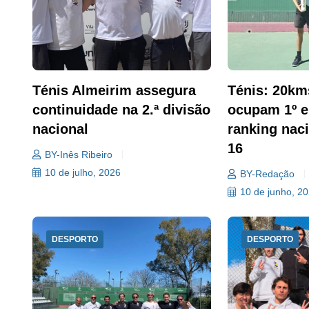
Ténis Almeirim assegura
Ténis: 20km
continuidade na 2.ª divisão
ocupam 1º e
nacional
ranking nac
16
BY-Inês Ribeiro
10 de julho, 2026
BY-Redação
10 de junho, 2
DESPORTO
DESPORTO