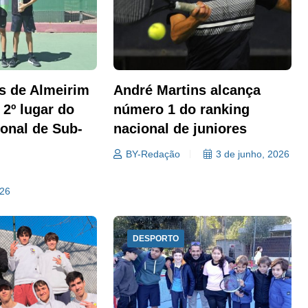
s de Almeirim
André Martins alcança
 2º lugar do
número 1 do ranking
ional de Sub-
nacional de juniores
BY-Redação
3 de junho, 2026
026
DESPORTO