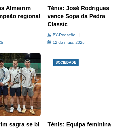
ms Almeirim
Ténis: José Rodrigues
mpeão regional
vence Sopa da Pedra
Classic
BY-Redação
25
12 de maio, 2025
SOCIEDADE
im sagra se bi
Ténis: Equipa feminina