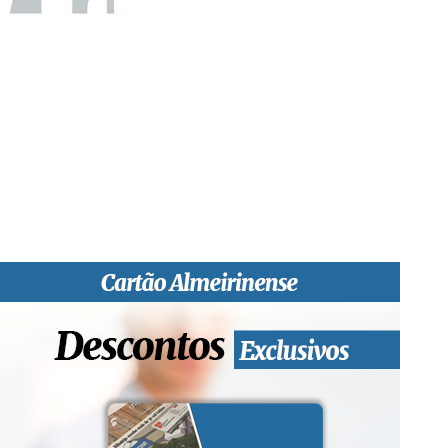
“O Almeirinense” é um jornal independente, para toda a classe
profissional e social e de todas as idades com forte incidência
informativa local e regional. Desde Outubro de 1955 a informar
sobretudo almeirinenses mas também os nossos concelhos
vizinhos, o nosso Quinzenário está, no presente, apostado na
qualidade de informação em todas as suas vertentes, na
edição papel, edição online e nas redes sociais.