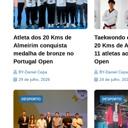
Atleta dos 20 Kms de
Taekwondo 
Almeirim conquista
20 Kms de A
medalha de bronze no
11 atletas a
Portugal Open
Open
BY-Daniel Cepa
BY-Daniel Cep
29 de julho, 2026
24 de julho, 20
DESPORTO
DESPORTO