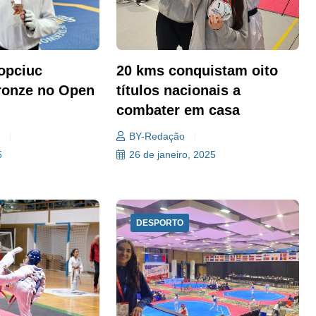
opciuc
20 kms conquistam oito
ronze no Open
títulos nacionais a
combater em casa
a
BY-Redação
5
26 de janeiro, 2025
DESPORTO