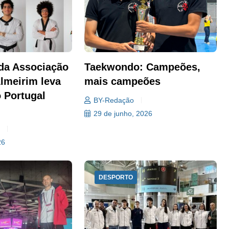
da Associação
Taekwondo: Campeões,
lmeirim leva
mais campeões
o Portugal
BY-Redação
29 de junho, 2026
a
26
DESPORTO