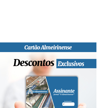
profissional e social e de todas as idades com forte incidência
informativa local e regional. Desde Outubro de 1955 a informar
sobretudo almeirinenses mas também os nossos concelhos
vizinhos, o nosso Quinzenário está, no presente, apostado na
qualidade de informação em todas as suas vertentes, na
edição papel, edição online e nas redes sociais.