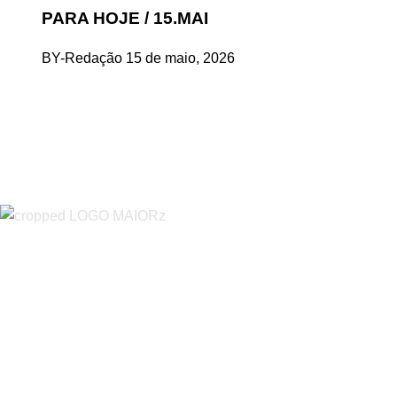
PARA HOJE / 15.MAI
BY-Redação
15 de maio, 2026
“O Almeirinense” é um jornal independente, para toda a classe p
sobretudo almeirinenses mas também os nossos concelhos vizin
papel, edição online e nas redes sociais.