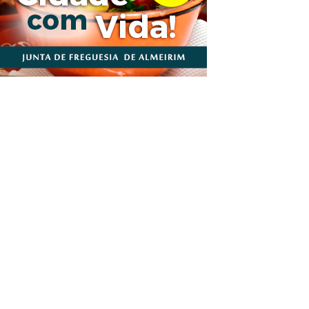
informativa local e regional. Desde Outubro de 1955 a informar
idade de informação em todas as suas vertentes, na edição