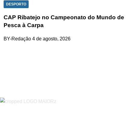
DESPORTO
CAP Ribatejo no Campeonato do Mundo de
Pesca à Carpa
BY-Redação
4 de agosto, 2026
“O Almeirinense” é um jornal independente, para toda a classe
profissional e social e de todas as idades com forte incidência
informativa local e regional. Desde Outubro de 1955 a informar
sobretudo almeirinenses mas também os nossos concelhos